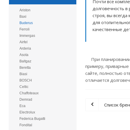
Почти все компле
долговечность в 
Ariston
строя, вы всегда
Baxi
для отопительно
Buderus
качественные де
Ferroli
Immergas
Airfel
Arderia
Asota
При планировании л
Baltgaz
примеру, приварные 
Beretta
сайте, полностью от
Biasi
отличается долговеч
BOSCH
Celtic
Chaffoteaux
Demrad
Список бре
Eca
Electrolux
Federica Bugatti
Fondital