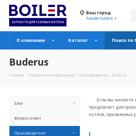
Ваш город
Альметьевск
О компании
Каталог
Поиск по
Buderus
Главная
-
Справочная информация
-
Производители
-
Buderus
Если вы желаете об
Блог
предлагает для прио
котлов, призванных 
Вопрос-ответ
Производители